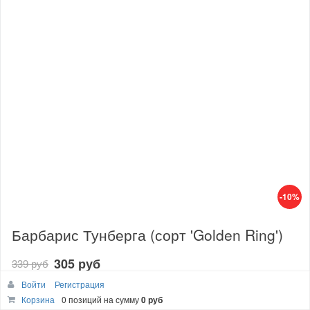
-10%
Барбарис Тунберга (сорт 'Golden Ring')
305 руб
339 руб
Тип КС
Войти
Регистрация
Корзина
0 позиций
на сумму
0 руб
P9