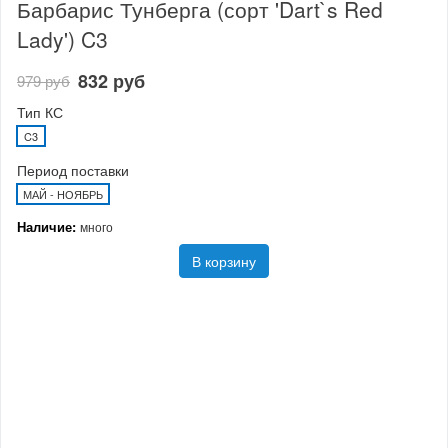
Барбарис Тунберга (сорт 'Dart`s Red
Lady') C3
832 руб
979 руб
Тип КС
C3
Период поставки
МАЙ - НОЯБРЬ
Наличие:
много
В корзину