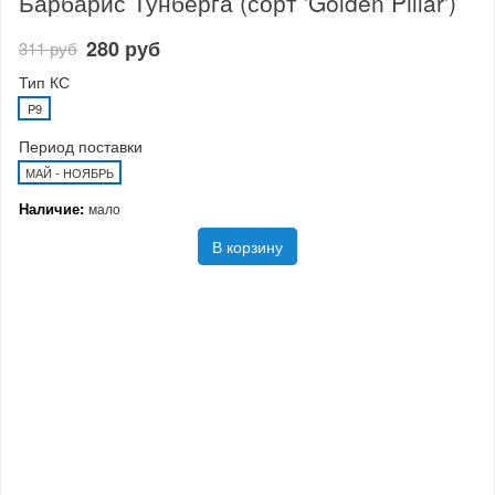
Барбарис Тунберга (сорт 'Golden Pillar')
280 руб
311 руб
Тип КС
P9
Период поставки
МАЙ - НОЯБРЬ
Наличие:
мало
В корзину