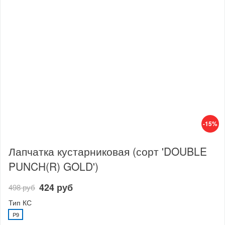
-15%
Лапчатка кустарниковая (сорт 'DOUBLE
PUNCH(R) GOLD')
424 руб
498 руб
Тип КС
P9