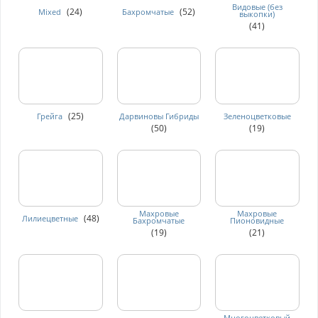
Видовые (без
(24)
(52)
Mixed
Бахромчатые
выкопки)
(41)
(25)
Грейга
Дарвиновы Гибриды
Зеленоцветковые
(50)
(19)
Махровые
Махровые
(48)
Лилиецветные
Бахромчатые
Пионовидные
(19)
(21)
Многоцветковый