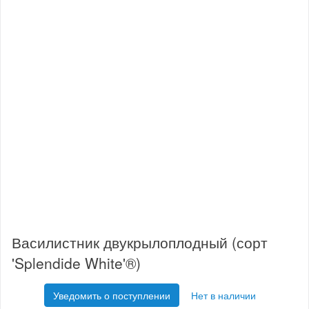
Василистник двукрылоплодный (сорт
'Splendide White'®)
Уведомить о поступлении
Нет в наличии