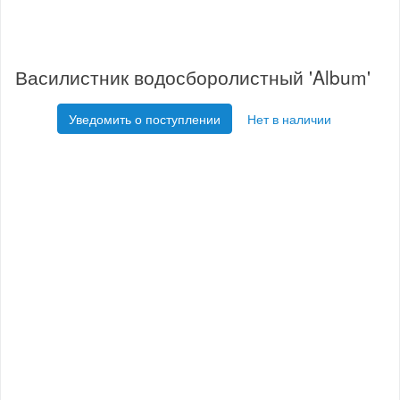
Василистник водосборолистный 'Album'
Уведомить о поступлении
Нет в наличии