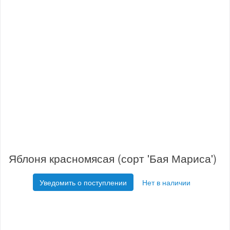
Яблоня красномясая (сорт 'Бая Мариса')
Уведомить о поступлении
Нет в наличии