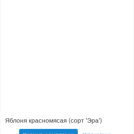
Яблоня красномясая (сорт 'Эра')