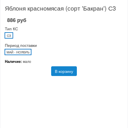
Яблоня красномясая (сорт 'Бакран') С3
886 руб
Тип КС
C3
Период поставки
МАЙ - НОЯБРЬ
Наличие:
мало
В корзину