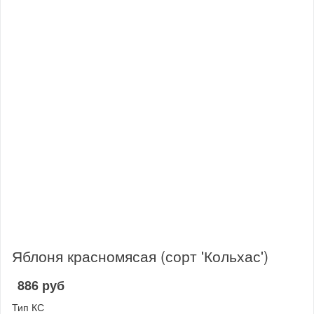
Яблоня красномясая (сорт 'Кольхас')
886 руб
Тип КС