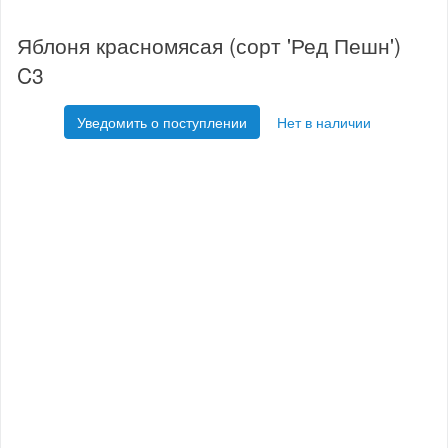
Яблоня красномясая (сорт 'Ред Пешн')
C3
Уведомить о поступлении
Нет в наличии