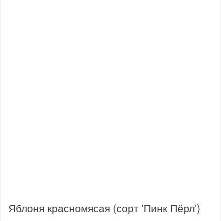
Яблоня красномясая (сорт 'Пинк Пёрл')