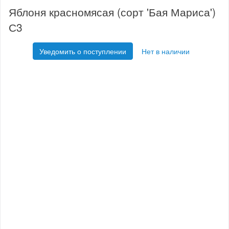
Яблоня красномясая (сорт 'Бая Мариса')
С3
Уведомить о поступлении
Нет в наличии