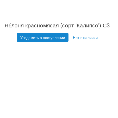
Яблоня красномясая (сорт 'Калипсо') С3
Уведомить о поступлении
Нет в наличии