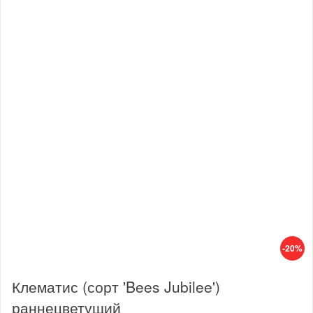
-20%
Клематис (сорт 'Bees Jubilee')
раннецветущий