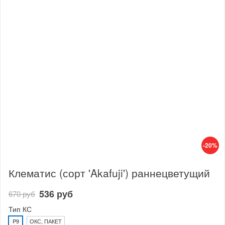
-20%
Клематис (сорт 'Akafuji') раннецветущий
536 руб
670 руб
Тип КС
P9
ОКС, ПАКЕТ