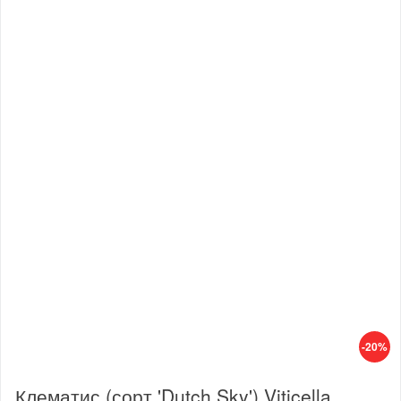
-20%
Клематис (сорт 'Dutch Sky') Viticella