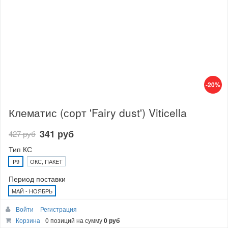
-20%
Клематис (сорт 'Fairy dust') Viticella
341 руб
427 руб
Тип КС
P9
ОКС, ПАКЕТ
Период поставки
МАЙ - НОЯБРЬ
Наличие:
много
Войти
Регистрация
Корзина
0 позиций
на сумму
0 руб
В корзину