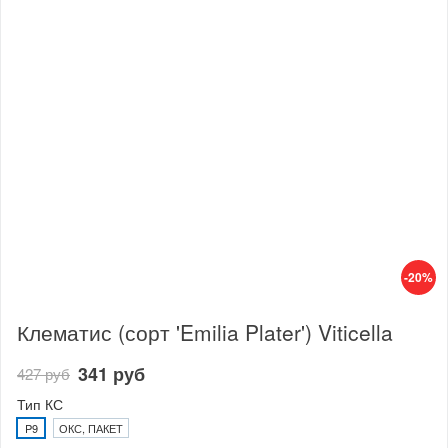
-20%
Клематис (сорт 'Emilia Plater') Viticella
341 руб
427 руб
Тип КС
P9
ОКС, ПАКЕТ