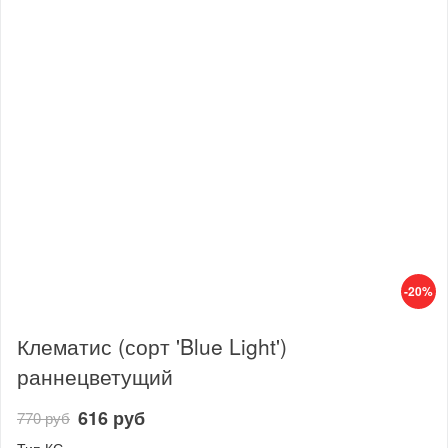
-20%
Клематис (сорт 'Blue Light')
раннецветущий
616 руб
770 руб