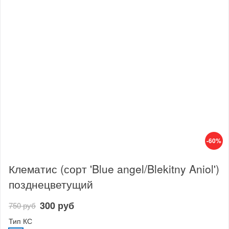
-60%
Клематис (сорт 'Blue angel/Blekitny Aniol')
позднецветущий
300 руб
750 руб
Тип КС