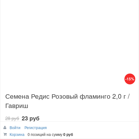
-15%
Семена Редис Розовый фламинго 2,0 г /
Гавриш
23 руб
28 руб
Период поставки
Войти
Регистрация
Корзина
0 позиций
на сумму
0 руб
КРУГЛОГОДИЧНЫЙ