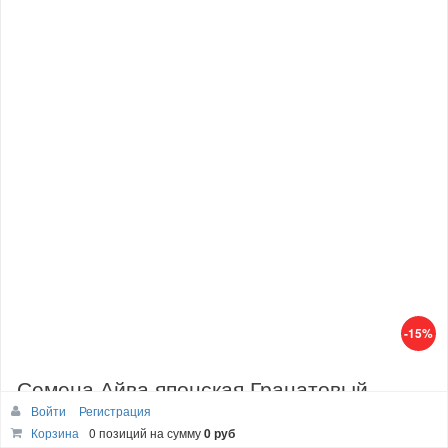
-15%
Семена Айва японская Гранатовый
Войти
Регистрация
браслет 0,3 г / Гавриш
Корзина
0 позиций
на сумму
0 руб