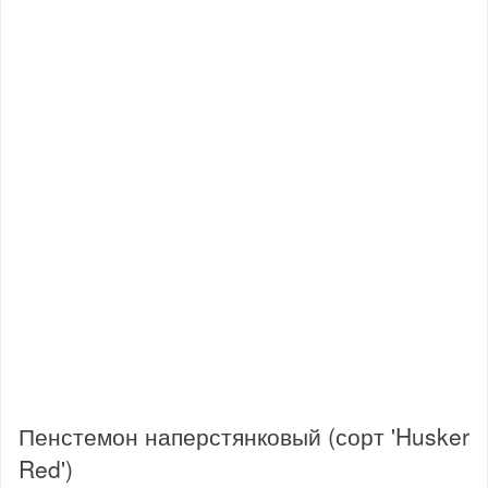
Пенстемон наперстянковый (сорт 'Husker
Red')