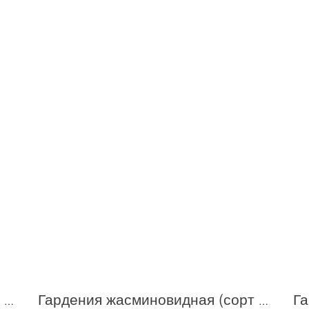
Гардения жасминовидная (сорт 'Grandenia ® ')
Гардения жасминовидная (сорт 'Highligts Pinweel ®')