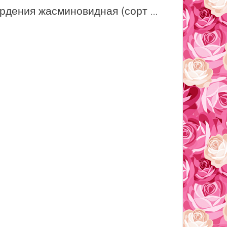
Гардения жасминовидная (сорт 'Double Mint')