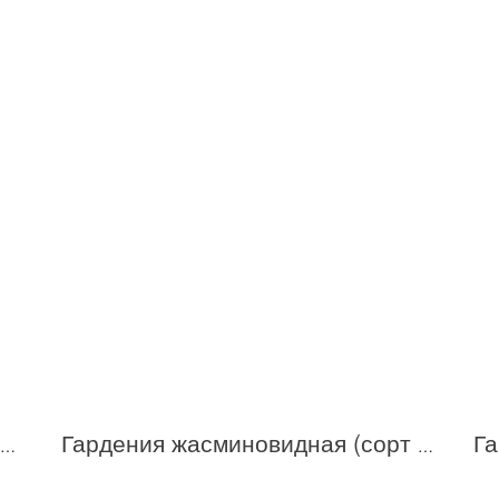
Гардения augusta (сорт 'Magnifica')
Гардения жасминовидная (сорт 'CELESTIAL STAR ')