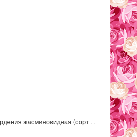
Гардения жасминовидная (сорт 'Crown Jewel (R)')