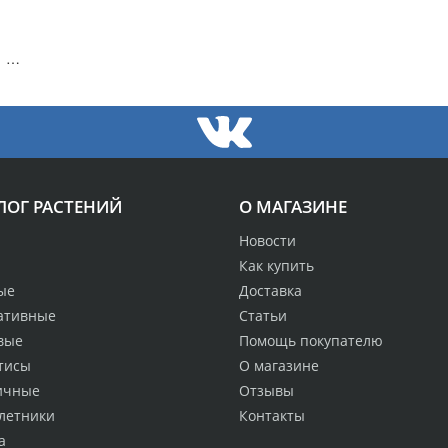
Гардения жасминовидная (сорт 'Sweet Star')
ЛОГ РАСТЕНИЙ
О МАГАЗИНЕ
Новости
Как купить
ые
Доставка
ативные
Статьи
вые
Помощь покупателю
тисы
О магазине
ичные
Отзывы
летники
Контакты
а