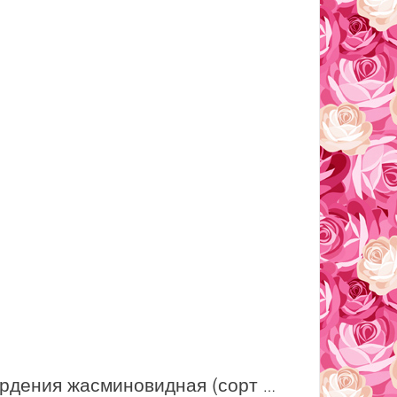
Гардения жасминовидная (сорт 'Kleim`s Hardy')