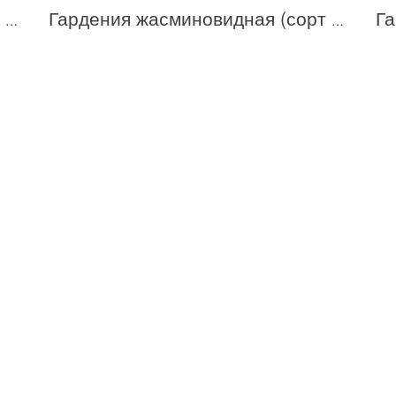
Гардения жасминовидная (сорт 'Perfumed petticoats')
Гардения жасминовидная (сорт 'SWEET HEART')