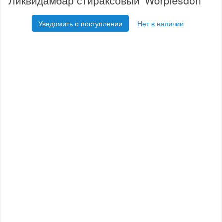
Ликвидамбар стираксовый 'Worplesdon'
Уведомить о поступлении
Нет в наличии