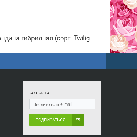
Нандина гибридная (сорт 'Twilight®/ Сумерки')
РАССЫЛКА
ПОДПИСАТЬСЯ