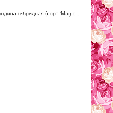
Нандина гибридная (сорт 'Magical® Lemon-Lime')