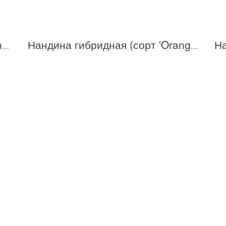
Нандина гибридная (сорт 'Moon bay')
Нандина гибридная (сорт 'Orange Sunrise')