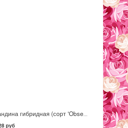
Нандина гибридная (сорт 'Obsessed'®)
28 руб