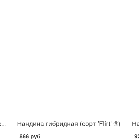
Нандина гибридная (сорт 'Flirt' ®)
Нандина гибридная (сорт 'Fire power')
866 руб
9