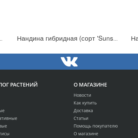
(сорт 'Summer sunset' ®)
Нандина гибридная (сорт 'Sunset Boulevard' ®)
ЛОГ РАСТЕНИЙ
О МАГАЗИНЕ
Новости
Как купить
ые
Доставка
ативные
Статьи
вые
Помощь покупателю
тисы
О магазине