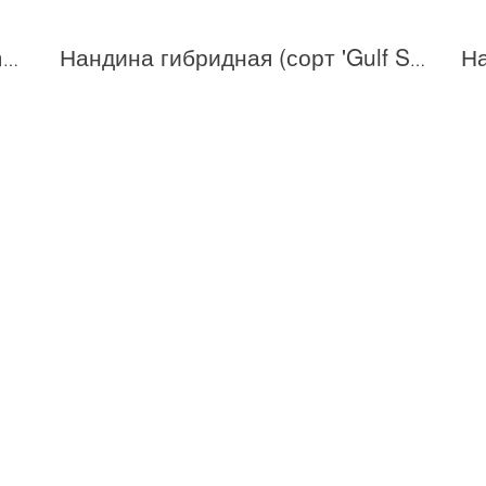
Нандина гибридная (сорт 'Filamentosa')
Нандина гибридная (сорт 'Gulf Stream')