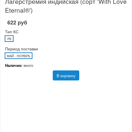
Лагерстремия индийская (сорт 'With Love
Eternal®')
622 руб
Тип КС
P9
Период поставки
МАЙ - НОЯБРЬ
Наличие:
много
В корзину