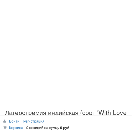
Лагерстремия индийская (сорт 'With Love
Babe®')
Войти
Регистрация
Корзина
0 позиций
на сумму
0 руб