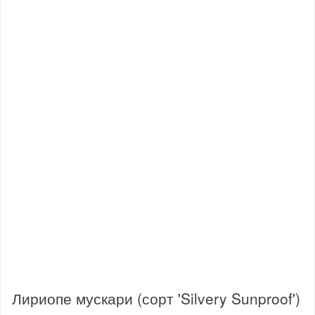
Лириопе мускари (сорт 'Silvery Sunproof')