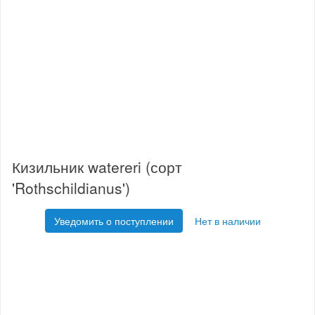
Кизильник watereri (сорт
'Rothschildianus')
Уведомить о поступлении
Нет в наличии