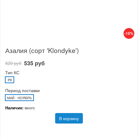
-15%
Азалия (сорт 'Klondyke')
535 руб
629 руб
Тип КС
P9
Период поставки
МАЙ - НОЯБРЬ
Наличие:
много
В корзину