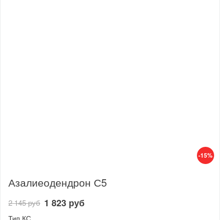
-15%
Азалиеодендрон С5
1 823 руб
2 145 руб
Тип КС