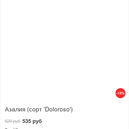
-15%
Азалия (сорт 'Doloroso')
535 руб
629 руб