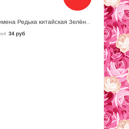
Семена Редька китайская Зелёная свеча F1 / Аэлита
34 руб
руб