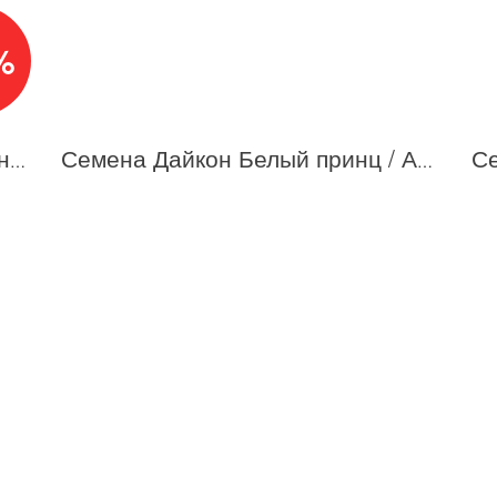
%
Семена Редька китайская Рубиновый сюрприз / Аэлита
Семена Дайкон Белый принц / Аэлита