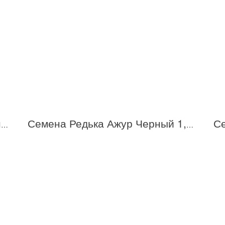
Семена Дайкон Японский красный длинный 1,0 г /СеДек
Семена Редька Ажур Черный 1,0 г /СеДек