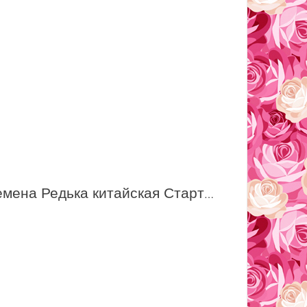
Семена Редька китайская Старт F1 1,0 г /СеДек