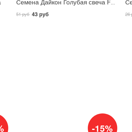
а
Семена Дайкон Голубая свеча F1 10 шт / Аэлита
43 руб
51 руб
26 
%
-15%