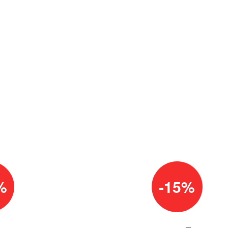
%
-15%