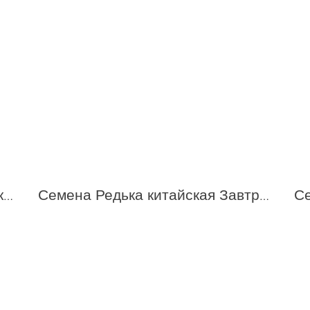
Семена Редька китайская Внучка F1 1,0 г /СеДек
Семена Редька китайская Завтрак гурмана 1,0 г /СеДек