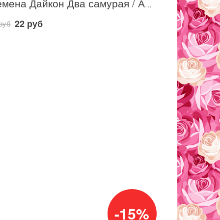
Семена Дайкон Два самурая / Аэлита
22 руб
руб
-15%