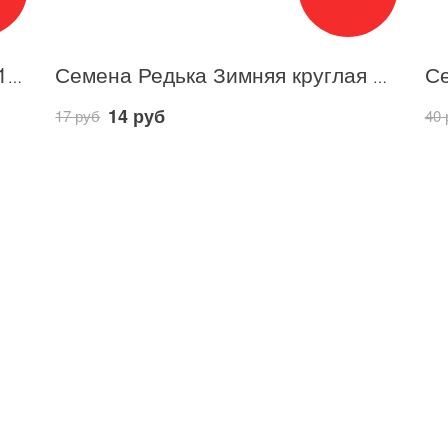
Семена Дайкон Модный цвет F1 10шт / Аэлита
Семена Редька Зимняя круглая черная / Аэлита
14 руб
17 руб
40 