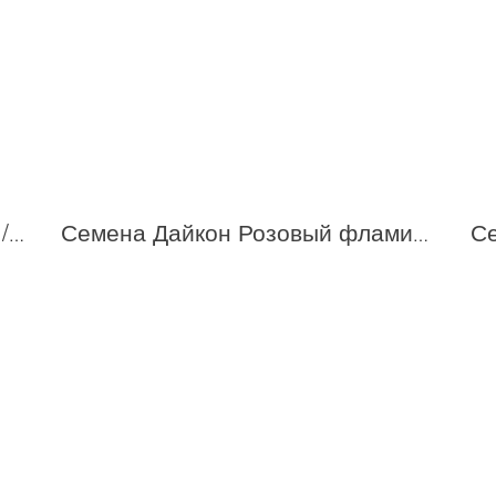
Семена Дайкон Миноваси 1,0 г / Гавриш
Семена Дайкон Розовый фламинго F1 10шт / Аэлита