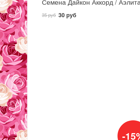
Семена Дайкон Аккорд / Аэлит
30 руб
35 руб
-15