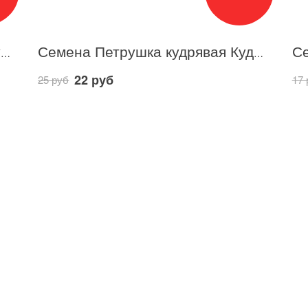
Семена Петрушка кудрявая Кружево ® / Аэлита
Семена Петрушка кудрявая Кудряшка Сью/ Аэлита
22 руб
25 руб
17 