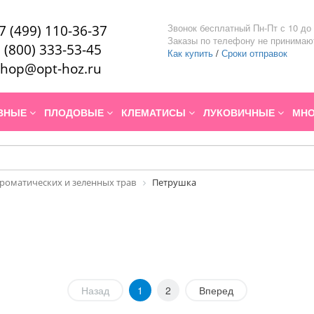
Звонок бесплатный Пн-Пт с 10 до 
7 (499) 110-36-37
Заказы по телефону не принимаю
 (800) 333-53-45
Как купить
/
Сроки отправок
hop@opt-hoz.ru
ИВНЫЕ
ПЛОДОВЫЕ
КЛЕМАТИСЫ
ЛУКОВИЧНЫЕ
МНО
роматических и зеленных трав
Петрушка
Назад
1
2
Вперед