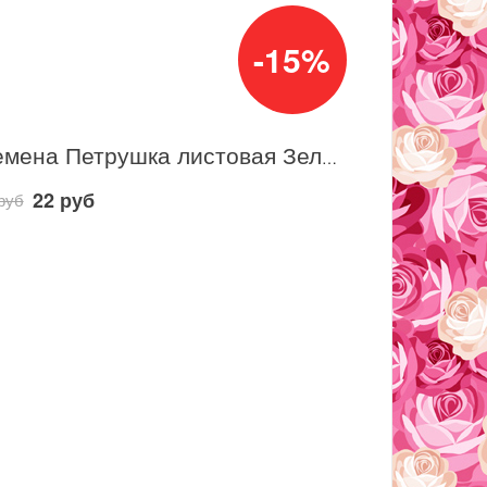
-15%
Семена Петрушка листовая Зеленый хрусталь 2,0 г/ Гавриш
22 руб
руб