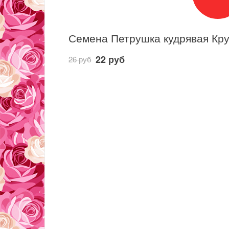
22 руб
26 руб