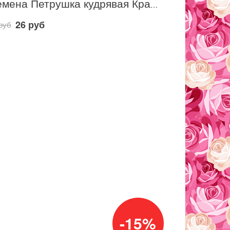
Семена Петрушка кудрявая Красотка / Аэлита
26 руб
руб
-15%