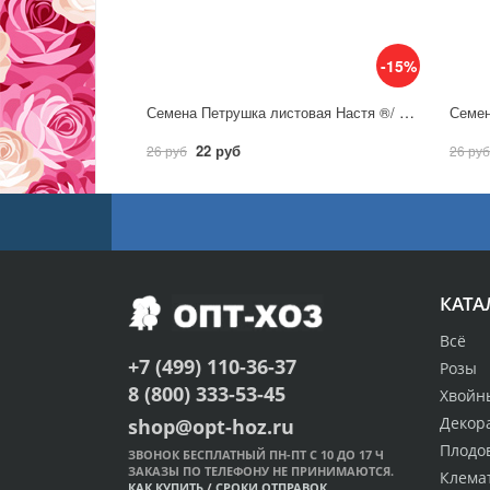
-15%
Семена Петрушка листовая Настя ®/ Аэлита
22 руб
26 руб
26 руб
КАТА
Всё
+7 (499) 110-36-37
Розы
8 (800) 333-53-45
Хвойн
Декор
shop@opt-hoz.ru
Плодо
ЗВОНОК БЕСПЛАТНЫЙ ПН-ПТ С 10 ДО 17 Ч
ЗАКАЗЫ ПО ТЕЛЕФОНУ НЕ ПРИНИМАЮТСЯ.
Клема
КАК КУПИТЬ
/
СРОКИ ОТПРАВОК