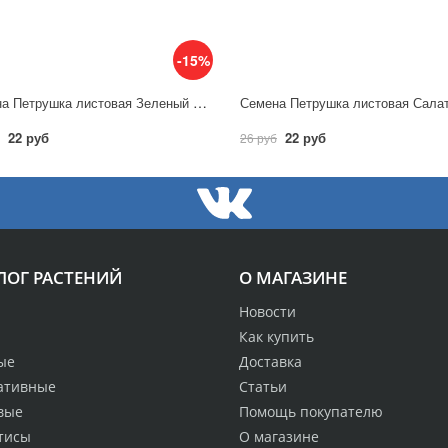
-15%
Семена Петрушка листовая Зеленый хрусталь 2,0 г/ Гавриш
22 руб
22 руб
26 руб
ЛОГ РАСТЕНИЙ
О МАГАЗИНЕ
Новости
Как купить
ые
Доставка
ативные
Статьи
вые
Помощь покупателю
тисы
О магазине