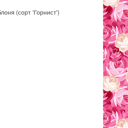
лоня (сорт 'Горнист')