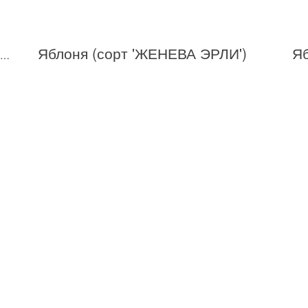
Яблоня (сорт 'ЖЕНЕВА ЭРЛИ')
Яб
Яблоня (сорт 'Грушовка Московская')