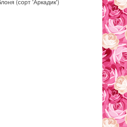
лоня (сорт 'Аркадик')