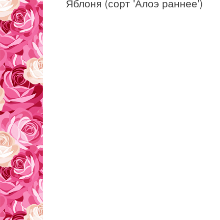
Яблоня (сорт 'Алоэ раннее')