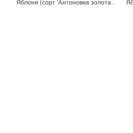
Яб
Яблоня (сорт 'Антоновка золотая')