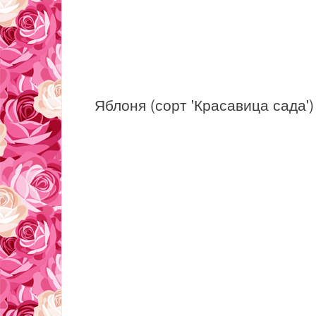
Яблоня (сорт 'Красавица сада')