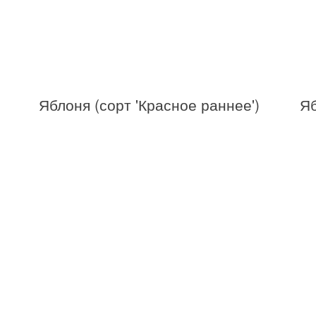
Яблоня (сорт 'Красное раннее')
Яб