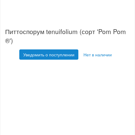
Питтоспорум tenuifolium (сорт 'Pom Pom
®')
Уведомить о поступлении
Нет в наличии