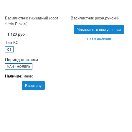
Василистник гибридный (сорт
Василистник рохебрунский
'Little Pinkie')
Уведомить о поступлении
1 123 руб
Нет в наличии
Тип КС
C3
Период поставки
МАЙ - НОЯБРЬ
Наличие:
много
В корзину