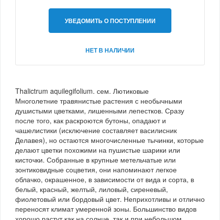
УВЕДОМИТЬ О ПОСТУПЛЕНИИ
НЕТ В НАЛИЧИИ
Thalictrum aquilegifolium. сем. Лютиковые
Многолетние травянистые растения с необычными
душистыми цветками, лишенными лепестков. Сразу
после того, как раскроются бутоны, опадают и
чашелистики (исключение составляет василисник
Делавея), но остаются многочисленные тычинки, которые
делают цветки похожими на пушистые шарики или
кисточки. Собранные в крупные метельчатые или
зонтиковидные соцветия, они напоминают легкое
облачко, окрашенное, в зависимости от вида и сорта, в
белый, красный, желтый, лиловый, сиреневый,
фиолетовый или бордовый цвет. Неприхотливы и отлично
переносят климат умеренной зоны. Большинство видов
хорошо растут как на солнце, так и при небольшом