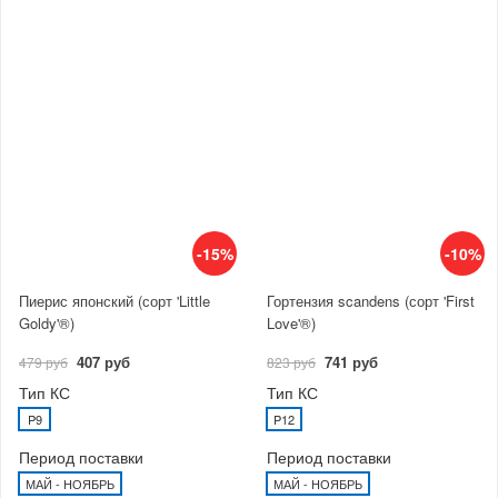
-15%
-10%
Пиерис японский (сорт 'Little
Гортензия scandens (сорт 'First
Goldy'®)
Love'®)
407 руб
741 руб
479 руб
823 руб
Тип КС
Тип КС
P9
P12
Период поставки
Период поставки
МАЙ - НОЯБРЬ
МАЙ - НОЯБРЬ