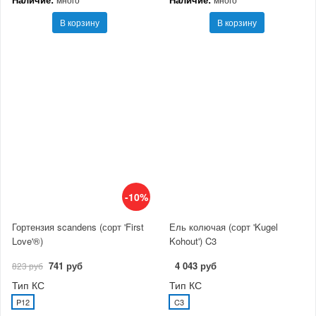
В корзину
В корзину
-10%
Гортензия scandens (сорт 'First
Ель колючая (сорт 'Kugel
Love'®)
Kohout') C3
741 руб
4 043 руб
823 руб
Тип КС
Тип КС
P12
C3