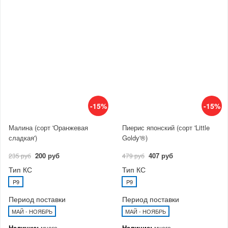
-15%
-15%
Малина (сорт 'Оранжевая
Пиерис японский (сорт 'Little
сладкая')
Goldy'®)
200 руб
407 руб
235 руб
479 руб
Тип КС
Тип КС
P9
P9
Период поставки
Период поставки
МАЙ - НОЯБРЬ
МАЙ - НОЯБРЬ
Наличие:
Наличие:
много
много