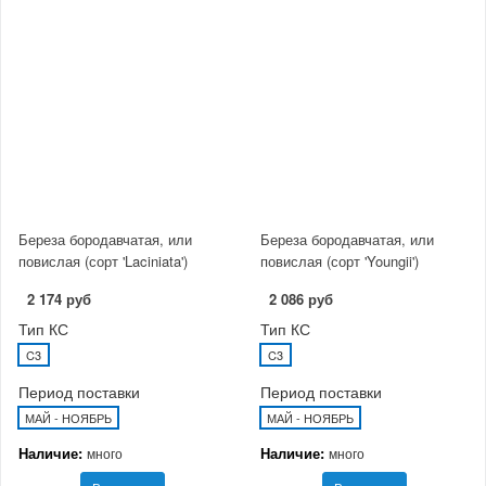
Береза бородавчатая, или
Береза бородавчатая, или
повислая (сорт 'Laciniata')
повислая (сорт 'Youngii')
2 174 руб
2 086 руб
Тип КС
Тип КС
C3
C3
Период поставки
Период поставки
МАЙ - НОЯБРЬ
МАЙ - НОЯБРЬ
Наличие:
Наличие:
много
много