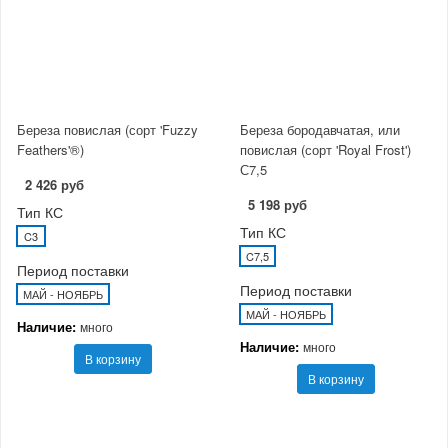
Береза повислая (сорт 'Fuzzy
Береза бородавчатая, или
Feathers'®)
повислая (сорт 'Royal Frost')
С7,5
2 426 руб
5 198 руб
Тип КС
Тип КС
C3
C7,5
Период поставки
Период поставки
МАЙ - НОЯБРЬ
МАЙ - НОЯБРЬ
Наличие:
много
Наличие:
много
В корзину
В корзину