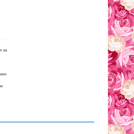
я за
4
ами.
ые