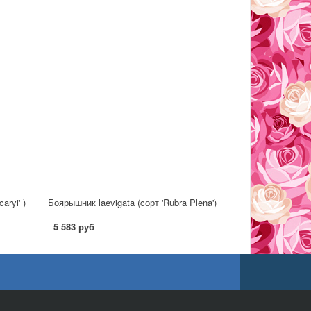
aryi' )
Боярышник laevigata (cорт 'Rubra Plena')
5 583 руб