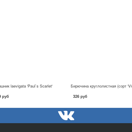
ник laevigata 'Paul`s Scarlet'
Бирючина круглолистная (сорт 'Vic
9 руб
326 руб