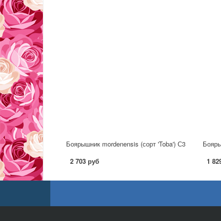
Боярышник mordenensis (сорт 'Toba') С3
Боярыш
2 703 руб
1 82