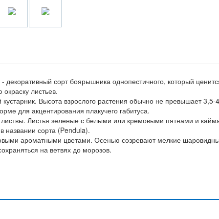
0 - декоративный сорт боярышника однопестичного, который ценитс
 окраску листьев.
кустарник. Высота взрослого растения обычно не превышает 3,5-
рме для акцентирования плакучего габитуса.
 листвы. Листья зеленые с белыми или кремовыми пятнами и кайм
в названии сорта (Pendula).
зовыми ароматными цветами. Осенью созревают мелкие шаровидн
сохраняться на ветвях до морозов.