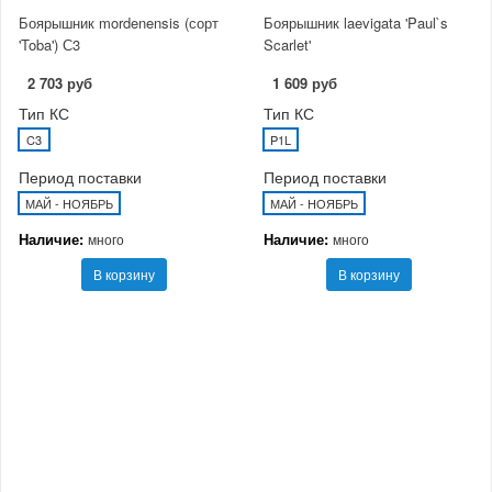
Боярышник mordenensis (сорт
Боярышник laevigata 'Paul`s
'Toba') С3
Scarlet'
2 703 руб
1 609 руб
Тип КС
Тип КС
C3
P1L
Период поставки
Период поставки
МАЙ - НОЯБРЬ
МАЙ - НОЯБРЬ
Наличие:
Наличие:
много
много
В корзину
В корзину