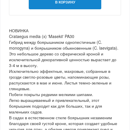
В КОРЗИНУ
НОВИНКА
Crataegus media (x) 'Masekii' PA30
Гибрид между боярышником однопестичным (C.
monogyna) и боярышником обыкновенным (C. laevigata).
Это небольшое дерево со сферической кроной и
исключительной декоративной ценностью вырастает до
3-4 м в высоту.
Исключительно эффектные, махровые, собранные в
грозди светло-розовые цветы, напоминающие розы,
распускаются в мае и июне. Листья темно-зеленые и
глянцевые.
Побеги покрыты редкими мелкими шипами.
Легко выращиваемый и привлекательный, этот
боярышник подходит как для больших, так и для
маленьких садов.
В садах в естественном стиле боярышник незаменим
благодаря своей густой кроне, которая создает удобные
укрытия для птиц, а обилие цветов привлекает пчел и