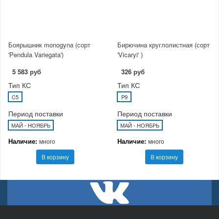
Боярышник monogyna (сорт
Бирючина круглолистная (сорт
'Pendula Variegata')
'Vicaryi' )
5 583 руб
326 руб
Тип КС
Тип КС
C5
P9
Период поставки
Период поставки
МАЙ - НОЯБРЬ
МАЙ - НОЯБРЬ
Наличие:
Наличие:
много
много
В корзину
В корзину