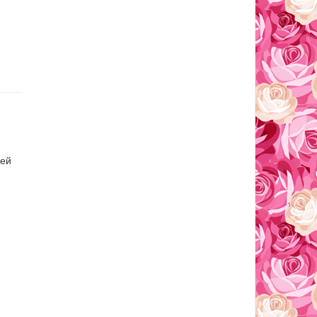
вей
и