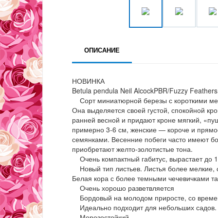
ОПИСАНИЕ
НОВИНКА
Betula pendula Neil AlcockPBR/Fuzzy Feather
Сорт миниатюрной березы с короткими ме
Она выделяется своей густой, спокойной кр
ранней весной и придают кроне мягкий, «пу
примерно 3-6 см, женские — короче и прям
семянками. Весенние побеги часто имеют бо
приобретают желто-золотистые тона.
Очень компактный габитус, вырастает до 1,
Новый тип листьев. Листья более мелкие, 
Белая кора с более темными чечевичками та
Очень хорошо разветвляется
Бордовый на молодом приросте, со време
Идеально подходит для небольших садов.
Морозостойкий.