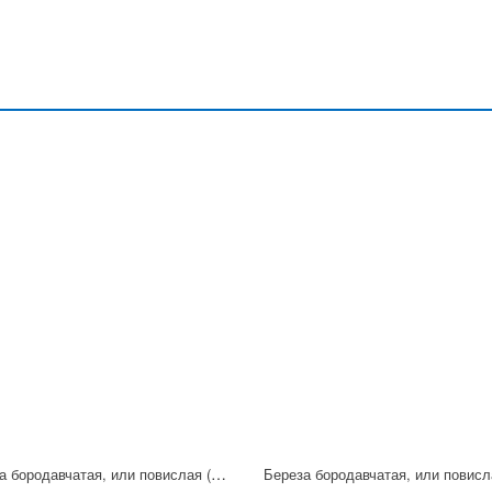
Береза бородавчатая, или повислая (сорт 'Laciniata')