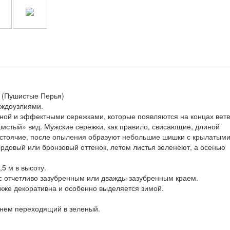
s (Пушистые Перья)
ждоузлиями.
оной и эффектными сережками, которые появляются на концах вет
шистый» вид. Мужские сережки, как правило, свисающие, длиной
остоячие, после опыления образуют небольшие шишки с крылатым
рдовый или бронзовый оттенок, летом листья зеленеют, а осенью
5 м в высоту.
с отчетливо зазубренным или дважды зазубренным краем.
кже декоративна и особенно выделяется зимой.
нем переходящий в зеленый.