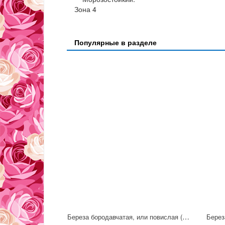
Зона 4
Популярные в разделе
Береза бородавчатая, или повислая (сорт 'Royal Frost') С7,5