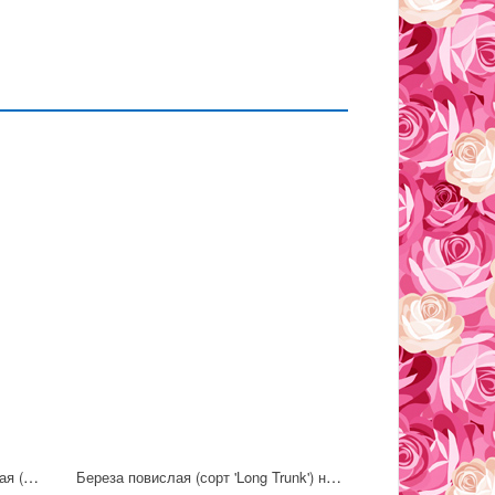
Береза бородавчатая, или повислая (сорт 'Youngii')
Береза повислая (сорт 'Long Trunk') на штамбе 150-180