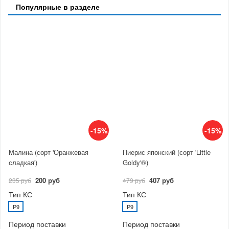
Популярные в разделе
-15%
-15%
Малина (сорт 'Оранжевая
Пиерис японский (сорт 'Little
сладкая')
Goldy'®)
200 руб
407 руб
235 руб
479 руб
Тип КС
Тип КС
P9
P9
Период поставки
Период поставки