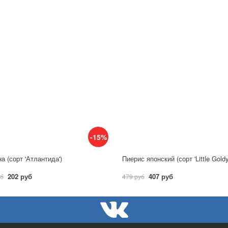
-15%
а (сорт 'Атлантида')
Пиерис японский (сорт 'Little Gold
202 руб
407 руб
уб
479 руб