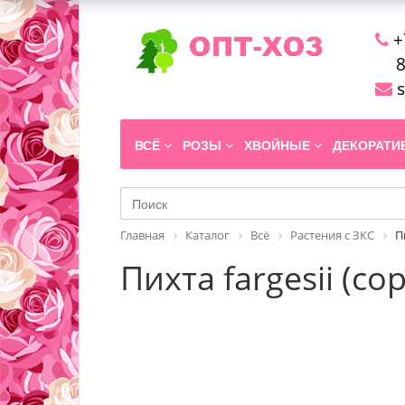
+
8
s
ВСЁ
РОЗЫ
ХВОЙНЫЕ
ДЕКОРАТ
Главная
Каталог
Всё
Растения с ЗКС
П
Пихта fargesii (сор