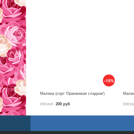
-15%
Малина (сорт 'Оранжевая сладкая')
Малин
200 руб
235 руб
238 р