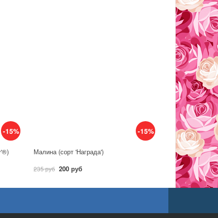
-15%
-15%
y'®)
Малина (сорт 'Награда')
200 руб
235 руб