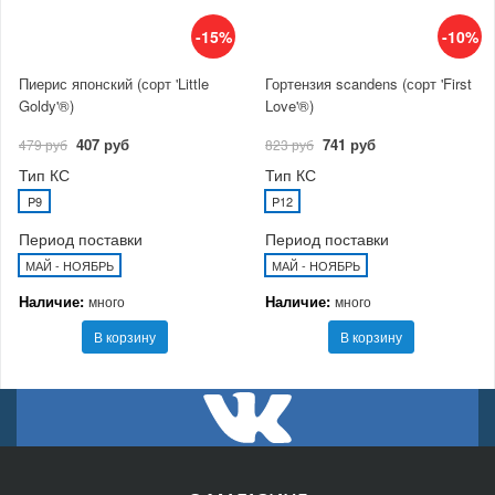
-15%
-10%
Пиерис японский (сорт 'Little
Гортензия scandens (сорт 'First
Goldy'®)
Love'®)
407 руб
741 руб
479 руб
823 руб
Тип КС
Тип КС
P9
P12
Период поставки
Период поставки
МАЙ - НОЯБРЬ
МАЙ - НОЯБРЬ
Наличие:
Наличие:
много
много
В корзину
В корзину