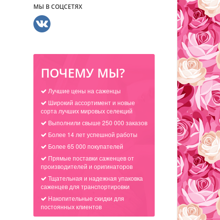
МЫ В СОЦСЕТЯХ
ПОЧЕМУ МЫ?
Лучшие цены на саженцы
Широкий ассортимент и новые
сорта лучших мировых селекций
Выполнили свыше 250 000 заказов
Более 14 лет успешной работы
Более 65 000 покупателей
Прямые поставки саженцев от
производителей и оригинаторов
Тщательная и надежная упаковка
саженцев для транспортировки
Накопительные скидки для
постоянных клиентов