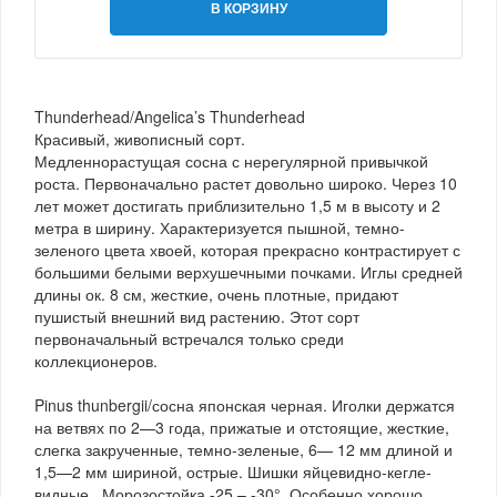
В КОРЗИНУ
Thunderhead/Angelica’s Thunderhead
Красивый, живописный сорт.
Медленнорастущая сосна с нерегулярной привычкой
роста. Первоначально растет довольно широко. Через 10
лет может достигать приблизительно 1,5 м в высоту и 2
метра в ширину. Характеризуется пышной, темно-
зеленого цвета хвоей, которая прекрасно контрастирует с
большими белыми верхушечными почками. Иглы средней
длины ок. 8 см, жесткие, очень плотные, придают
пушистый внешний вид растению. Этот сорт
первоначальный встречался только среди
коллекционеров.
Pinus thunbergii/сосна японская черная. Иголки держатся
на ветвях по 2—3 года, прижатые и отстоящие, жесткие,
слегка закрученные, темно-зеленые, 6— 12 мм длиной и
1,5—2 мм шириной, острые. Шишки яйцевидно-кегле-
видные. Морозостойка -25 – -30°. Особенно хорошо