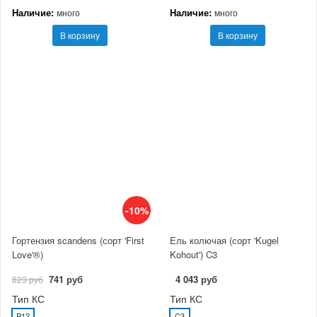
Наличие:
Наличие:
много
много
В корзину
В корзину
-10%
Гортензия scandens (сорт 'First
Ель колючая (сорт 'Kugel
Love'®)
Kohout') C3
741 руб
4 043 руб
823 руб
Тип КС
Тип КС
P12
C3