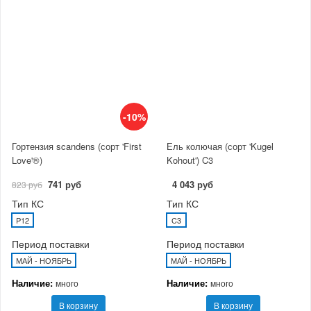
-10%
Гортензия scandens (сорт 'First
Ель колючая (сорт 'Kugel
Love'®)
Kohout') C3
741 руб
4 043 руб
823 руб
Тип КС
Тип КС
P12
C3
Период поставки
Период поставки
МАЙ - НОЯБРЬ
МАЙ - НОЯБРЬ
Наличие:
Наличие:
много
много
В корзину
В корзину