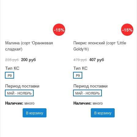
-15%
-15%
Малина (сорт 'Оранжевая
Пиерис японский (сорт 'Little
сладкая')
Goldy'®)
200 руб
407 руб
235 руб
479 руб
Тип КС
Тип КС
P9
P9
Период поставки
Период поставки
МАЙ - НОЯБРЬ
МАЙ - НОЯБРЬ
Наличие:
Наличие:
много
много
В корзину
В корзину