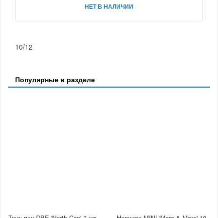
НЕТ В НАЛИЧИИ
10/12
Популярные в разделе
Тюльпан DBE 'North Cap' 3 шт
Нарцисс MINI 'More & More' 10