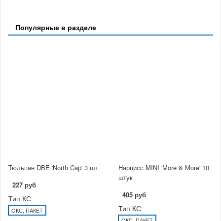
Популярные в разделе
Тюльпан DBE 'North Cap' 3 шт
Нарцисс MINI 'More & More' 10
штук
227 руб
405 руб
Тип КС
Тип КС
ОКС, ПАКЕТ
ОКС, ПАКЕТ