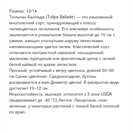
Размер: 12/14
Тюльпан Баллада (Tulipa Ballade) — это изысканный
многолетний сорт, принадлежащий к классу
лилиецветных тюльпанов. Его ключевая особенность
заключается в уникальном бокале высотой до 10 см с
узкими, изящно отогнутыми наружу лепестками,
напоминающими цветок лилии. Классический сорт
отличается контрастной окраской: насыщенный
малиново-пурпурный или фиолетовый центр с четкой
белой каймой по краям лепестков.
Прочный, устойчивый к ветру цветонос длиной 50–60
см.Сроки цветения: Среднепоздние, бутоны
раскрываются в мае.Диаметр цветка: В раскрытом виде
достигает 10–12 см.
Морозостойкость: высокая, относится к 3 зоне USDA
(выдерживает до -40 °C).Листья: Ланцетные, сизо-
зеленые, у некоторых растений с тонкой белой полосой
по краю.