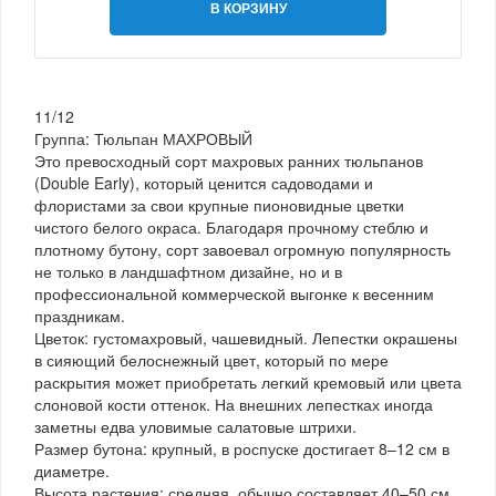
В КОРЗИНУ
11/12
Группа: Тюльпан МАХРОВЫЙ
Это превосходный сорт махровых ранних тюльпанов
(Double Early), который ценится садоводами и
флористами за свои крупные пионовидные цветки
чистого белого окраса. Благодаря прочному стеблю и
плотному бутону, сорт завоевал огромную популярность
не только в ландшафтном дизайне, но и в
профессиональной коммерческой выгонке к весенним
праздникам.
Цветок: густомахровый, чашевидный. Лепестки окрашены
в сияющий белоснежный цвет, который по мере
раскрытия может приобретать легкий кремовый или цвета
слоновой кости оттенок. На внешних лепестках иногда
заметны едва уловимые салатовые штрихи.
Размер бутона: крупный, в роспуске достигает 8–12 см в
диаметре.
Высота растения: средняя, обычно составляет 40–50 см.