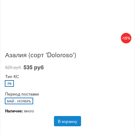
-15%
Азалия (сорт 'Doloroso')
535 руб
629 руб
Тип КС
P9
Период поставки
МАЙ - НОЯБРЬ
Наличие:
много
В корзину