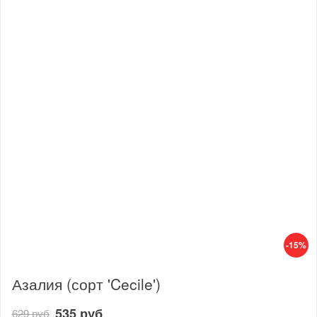
-15%
Азалия (сорт 'Cecile')
535 руб
629 руб