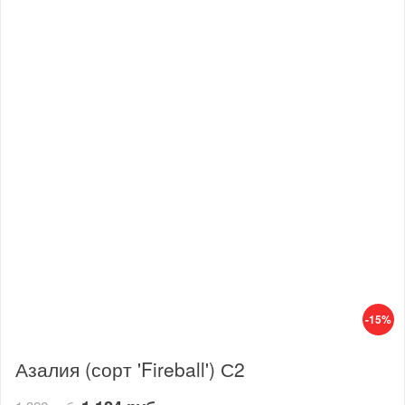
-15%
Азалия (сорт 'Fireball') С2