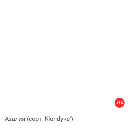
-15%
Азалия (сорт 'Klondyke')