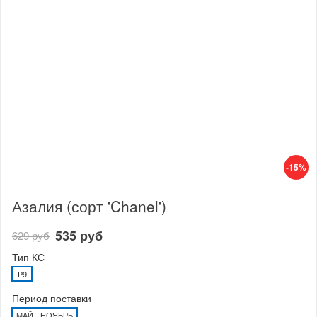
-15%
Азалия (сорт 'Chanel')
535 руб
629 руб
Тип КС
P9
Период поставки
МАЙ - НОЯБРЬ