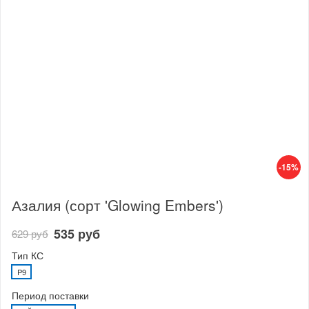
-15%
Азалия (сорт 'Glowing Embers')
535 руб
629 руб
Тип КС
P9
Период поставки