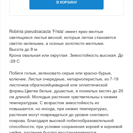
В КОРЗИНУ
Robinia pseudoacacia 'Frisia' имеет ярко-желтые
светящиеся листья весной, которые летом становятся
светло-зелеными, а осенью золотисто-желтыми.
Высота до 8 м.
Крона овальная или округлая. Зимостойкость высокая. До
-29 С
Побеги голые, зеленовато-серые или красно-бурые,
колючие. Листья очередные, непарноперистые, из 7-19
листочков обратнояйцевидной или эллиптической
формы.Цветки белые, душистые, в пониклых кистях до 20
см длиной. Молодые растения чувствительны к низким
температурам. С возрастом зимостойкость их
повышается, но иногда, при низких температурах,
растения могут повреждаться до уровня снегового
покрова. Благодаря высокой побегообразовательной
способности, при условии сохранения корней и корневой
шейки, растения быстро восстанавливаются.