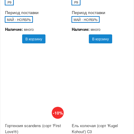
P9
P9
Период поставки
Период поставки
МАЙ - НОЯБРЬ
МАЙ - НОЯБРЬ
Наличие:
Наличие:
много
много
В корзину
В корзину
-10%
Гортензия scandens (сорт 'First
Ель колючая (сорт 'Kugel
Love'®)
Kohout') C3