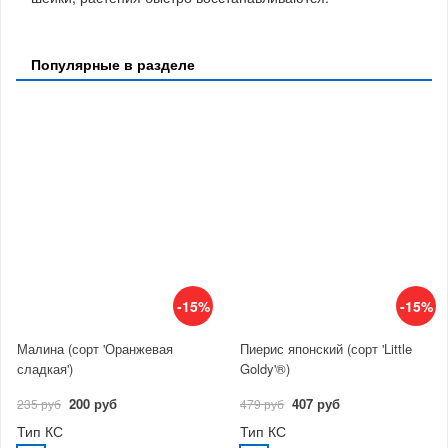
Популярные в разделе
-15%
-15%
Малина (сорт 'Оранжевая
Пиерис японский (сорт 'Little
сладкая')
Goldy'®)
200 руб
407 руб
235 руб
479 руб
Тип КС
Тип КС