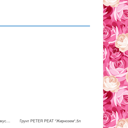
Грунт PETER PEAT "Пальмы и фикусы", 2.5л
Грунт PETER PEAT "Жирнозем",5л