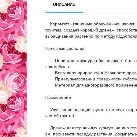
ОПИСАНИЕ
Керамзит - глиняные обожжённые шарики р
грунтам, создаёт хороший дренаж, способств
выращивания растений по методу гидропони
Полезные свойства
Пористая структура обеспечивает большую
влагообмен.
Благодаря природной щёлочности предотв
При мульчировании поверхности субстрата
Материал для многоразового применения 
Применение
Улучшения аэрации грунтов: смешать керамз
частей грунта).
Дренаж для горшечных культур: на дно горш
см, произвести посадку растения, досыпать 