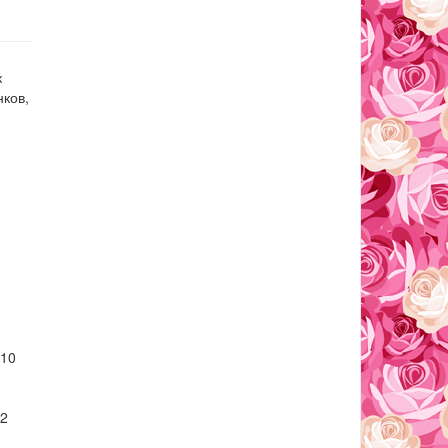
к
нков,
 10
-2