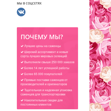
МЫ В СОЦСЕТЯХ
ПОЧЕМУ МЫ?
Лучшие цены на саженцы
Широкий ассортимент и новые
сорта лучших мировых селекций
Выполнили свыше 250 000 заказов
Более 14 лет успешной работы
Более 65 000 покупателей
Прямые поставки саженцев от
производителей и оригинаторов
Тщательная и надежная упаковка
саженцев для транспортировки
Накопительные скидки для
постоянных клиентов