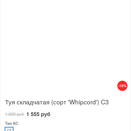
-15%
Туя складчатая (сорт 'Whipcord') C3
1 555 руб
1 829 руб
Тип КС
C3