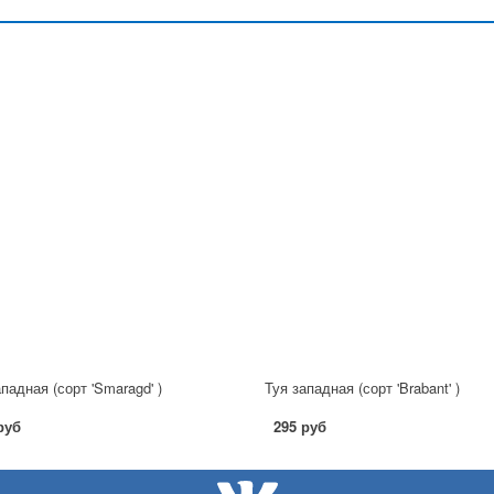
падная (сорт 'Smaragd' )
Туя западная (сорт 'Brabant' )
руб
295 руб