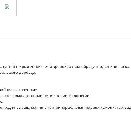
 густой ширококонической кроной, затем образует один или неско
большого деревца.
лаборазветвленные.
 с четко выраженными смолистыми железками.
ка.
зоне,для выращивания в контейнерах, альпинариях,каменистых сад