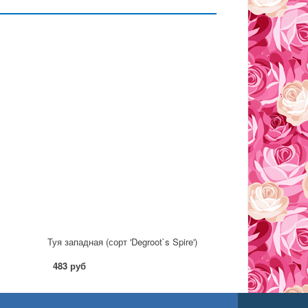
Туя западная (сорт 'Degroot`s Spire')
483 руб