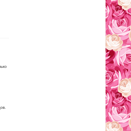
лько
ов.