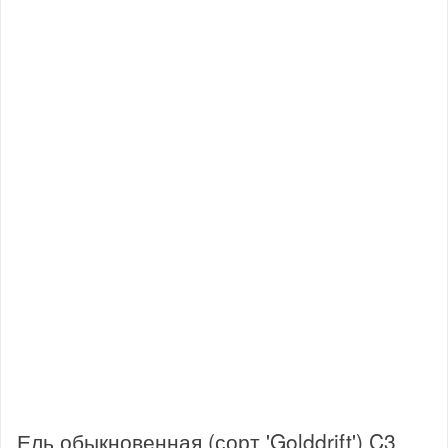
Ель обыкновенная (сорт 'Golddrift') C3