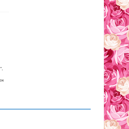
",
ок