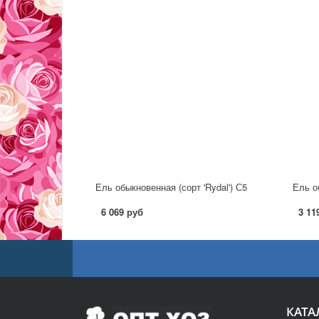
Ель обыкновенная (сорт 'Rydal') С5
Ель об
6 069 руб
3 11
КАТА