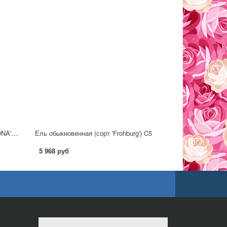
Ель обыкновенная (сорт 'ACROCONA') C7,5
Ель обыкновенная (сорт 'Frohburg') C5
5 968 руб