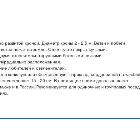
но развитой кроной. Диаметр кроны 2 - 2,5 м. Ветви и побеги
етви лежат на земле. Ствол густо покрыт сучьями.
двумя относительно крупными боковыми почками.
олурадиально расположенная.
ие любителей и озеленителей.
ели колючую или обыкновенную "вприклад, сердцевиной на камбий
ст составляет 15 - 20 см. В настоящее время довольно часто
 также и в России. Рекомендуется для одиночных и групповых посад
иях.