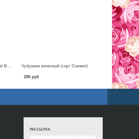
Чубушник гибридный (сорт 'Bouquet Blanc')
Чубушник венечный (сорт 'Снежки')
250 руб
РАССЫЛКА