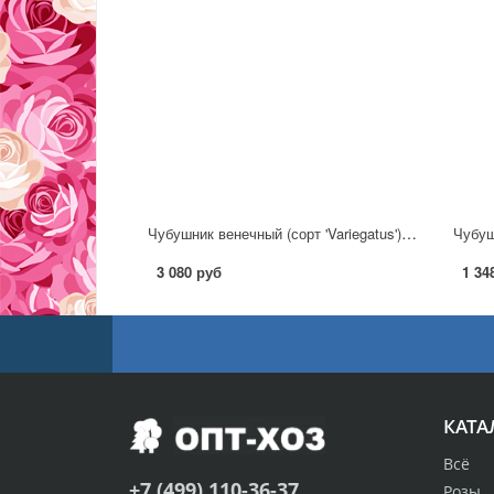
Чубушник венечный (сорт 'Variegatus') С5
Чубуш
3 080 руб
1 34
КАТА
Всё
+7 (499) 110-36-37
Розы