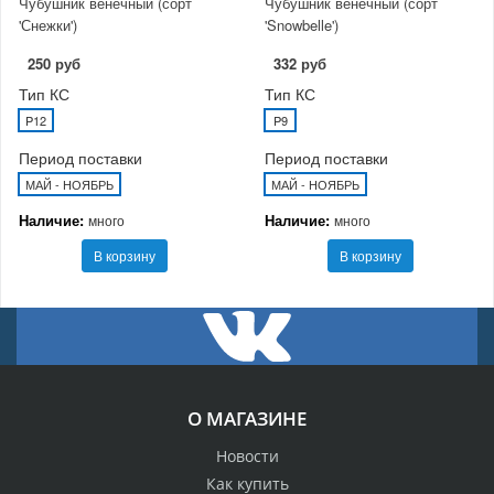
Чубушник венечный (сорт
Чубушник венечный (сорт
'Снежки')
'Snowbelle')
250 руб
332 руб
Тип КС
Тип КС
P12
P9
Период поставки
Период поставки
МАЙ - НОЯБРЬ
МАЙ - НОЯБРЬ
Наличие:
Наличие:
много
много
В корзину
В корзину
О МАГАЗИНЕ
Новости
Как купить