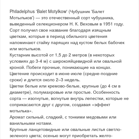
Philadelphus 'Balet Motylkow' (Чубушник 'Балет
Мотыльков') — это отечественный сорт чубушника,
выведенный селекционером Н. К. Веховым в 1951 году.
Сорт получил свое название благодаря изящным
цветкам, которые в период обильного цветения
напоминают стайку парящих над кустом белых бабочек
или мотыльков.
Кустарник высотой от 1,5 до 2 метров (в некоторых
условиях до 3-4 м) с широкояйцевидной или овальной
кроной. Побеги прочные, поникающие на концах.
Цветение происходит в июне-июле (средне-поздние
сроки) и длится около 2–3 недель.
Цветки белые или кремово-белые, крупные (до 4 см в
диаметре), полумахровые или простые. Особенность
сорта — изогнутые, вогнутые внутрь лепестки, которые не
соприкасаются друг с другом, создавая «эффект
мотылька».
Аромат сильный, сладкий, с тонкими медовыми или
ванильными нотами.
Крупные ланцетовидные или овальные листья светло-
зеленого цвета; осенью могут приобретать желто-