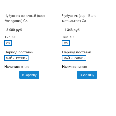
Чубушник венечный (сорт
Чубушник (сорт 'Балет
'Variegatus') С5
мотыльков') C3
3 080 руб
1 348 руб
Тип КС
Тип КС
C5
C3
Период поставки
Период поставки
МАЙ - НОЯБРЬ
МАЙ - НОЯБРЬ
Наличие:
Наличие:
много
много
В корзину
В корзину