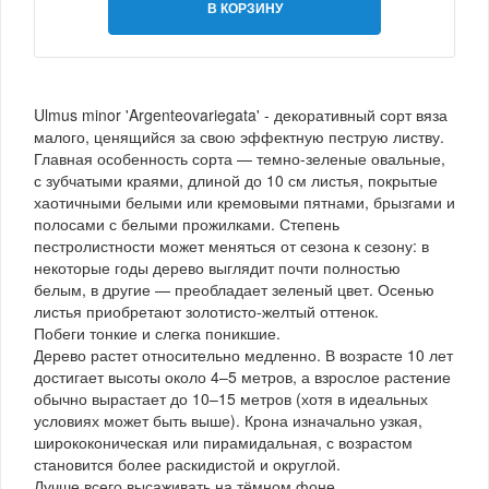
В КОРЗИНУ
Ulmus minor 'Argenteovariegata' - декоративный сорт вяза
малого, ценящийся за свою эффектную пеструю листву.
Главная особенность сорта — темно-зеленые овальные,
с зубчатыми краями, длиной до 10 см листья, покрытые
хаотичными белыми или кремовыми пятнами, брызгами и
полосами с белыми прожилками. Степень
пестролистности может меняться от сезона к сезону: в
некоторые годы дерево выглядит почти полностью
белым, в другие — преобладает зеленый цвет. Осенью
листья приобретают золотисто-желтый оттенок.
Побеги тонкие и слегка поникшие.
Дерево растет относительно медленно. В возрасте 10 лет
достигает высоты около 4–5 метров, а взрослое растение
обычно вырастает до 10–15 метров (хотя в идеальных
условиях может быть выше). Крона изначально узкая,
ширококоническая или пирамидальная, с возрастом
становится более раскидистой и округлой.
Лучше всего высаживать на тёмном фоне.