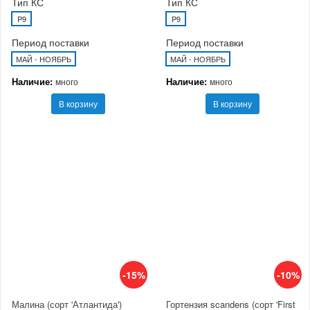
Тип КС
Тип КС
P9
P9
Период поставки
Период поставки
МАЙ - НОЯБРЬ
МАЙ - НОЯБРЬ
Наличие:
Наличие:
много
много
В корзину
В корзину
-15%
-10%
Малина (сорт 'Атлантида')
Гортензия scandens (сорт 'First